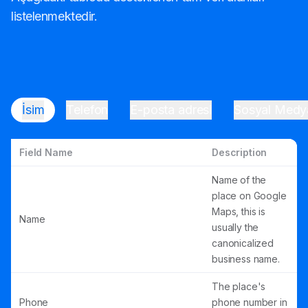
listelenmektedir.
İsim
Telefon
E-posta adresi
Sosyal Medy
Field Name
Description
Name of the
place on Google
Maps, this is
Name
usually the
canonicalized
business name.
The place's
Phone
phone number in