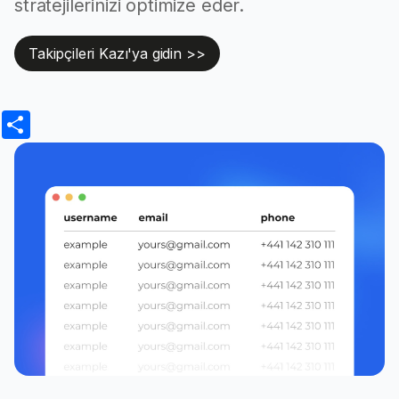
stratejilerinizi optimize eder.
serve as
alternative
addressing in
Takipçileri Kazı'ya gidin >>
areas lacking
Plus code
traditional
addresses, such
Share
as unnumbered
buildings or
unnamed streets.
The cumulative
Review Count
count of reviews
for the place.
The overall
rating of the
place, ranging
Average Rating
from 1.0 to 5.0,
determined by
user reviews.