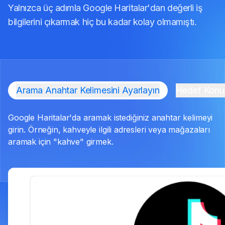
Yalnızca üç adımla Google Haritalar'dan değerli iş
bilgilerini çıkarmak hiç bu kadar kolay olmamıştı.
Arama Anahtar Kelimesini Ayarlayın
Hedef Konum
Google Haritalar'da aramak istediğiniz anahtar kelimeyi
girin. Örneğin, kahveyle ilgili adresleri veya mağazaları
aramak için "kahve" girmek.