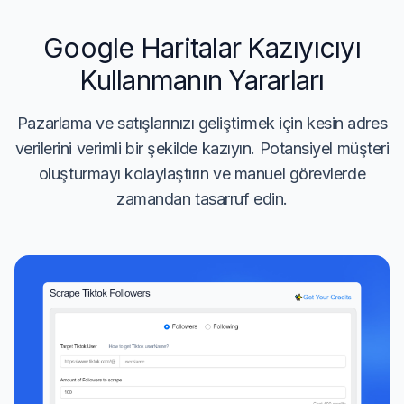
homepage.
Google Haritalar Kazıyıcıyı
The web domain
Domain
associated with
Kullanmanın Yararları
the place.
Pazarlama ve satışlarınızı geliştirmek için kesin adres
The complete,
readable
verilerini verimli bir şekilde kazıyın. Potansiyel müşteri
Full address
address of the
oluşturmayı kolaylaştırın ve manuel görevlerde
place.
zamandan tasarruf edin.
The specific
Street
street where the
place is located.
The governing
municipality
Municipality
where the place
is situated.
The categories