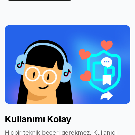
A unique
identifier
assigned by
Cid
Google to a
specific business
entity.
A unique textual
identifier that
Place Id
distinguishes a
specific place.
Kullanımı Kolay
Hiçbir teknik beceri gerekmez. Kullanıcı