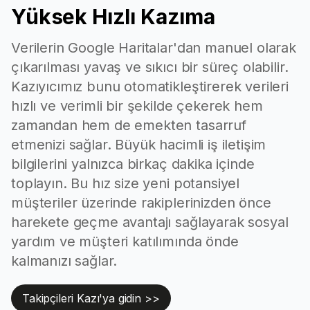
Yüksek Hızlı Kazıma
The official
Google Maps URL
Google Maps
Verilerin Google Haritalar'dan manuel olarak
link for the place.
çıkarılması yavaş ve sıkıcı bir süreç olabilir.
Latitude in
Kazıyıcımız bunu otomatikleştirerek verileri
Latitude
decimal
hızlı ve verimli bir şekilde çekerek hem
degrees.
zamandan hem de emekten tasarruf
Longitude in
etmenizi sağlar. Büyük hacimli iş iletişim
Longitude
decimal
bilgilerini yalnızca birkaç dakika içinde
degrees.
toplayın. Bu hız size yeni potansiyel
The opening
müşteriler üzerinde rakiplerinizden önce
Opening hours
hours of a place.
harekete geçme avantajı sağlayarak sosyal
yardım ve müşteri katılımında önde
A highlighted
photo
kalmanızı sağlar.
Featured image
representing the
place or
Takipçileri Kazı'ya gidin >>
business.