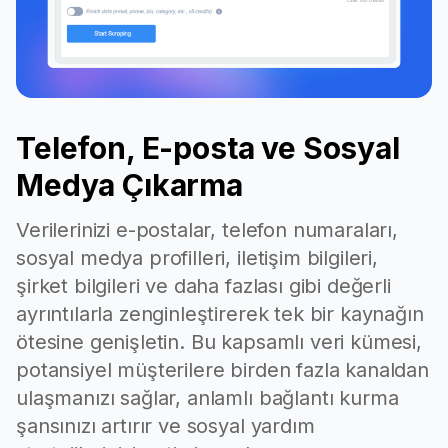
Categories
for the Google
My Business.
Indicates if the
Google My
Business profile
Telefon, E-posta ve Sosyal
has been
claimed, allowing
Medya Çıkarma
Claimed
verification and
editing of
Verilerinizi e-postalar, telefon numaraları,
business
sosyal medya profilleri, iletişim bilgileri,
information on
şirket bilgileri ve daha fazlası gibi değerli
Google.
ayrıntılarla zenginleştirerek tek bir kaynağın
The price level
ötesine genişletin. Bu kapsamlı veri kümesi,
of the place, on
Price
potansiyel müşterilere birden fazla kanaldan
a scale of 0 to
4($to$$$$).
ulaşmanızı sağlar, anlamlı bağlantı kurma
şansınızı artırır ve sosyal yardım
Plus codes