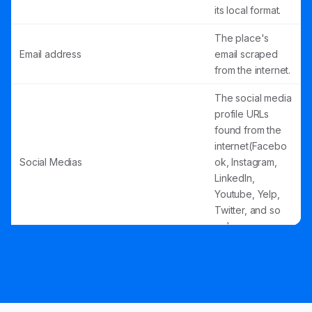
its local format.
The place's
Email address
email scraped
from the internet.
The social media
profile URLs
found from the
internet(Facebo
Social Medias
ok, Instagram,
LinkedIn,
Youtube, Yelp,
Twitter, and so
on).
The authoritative
website for this
Website
place, such as a
business'