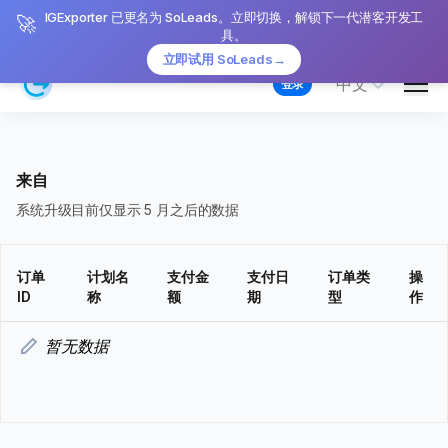
IGExporter 已更名为 SoLeads。立即切换，解锁下一代潜客开发工
🚀
具。
立即试用 SoLeads
→
Men
中文
登录
来自
系统升级目前仅显示 5 月之后的数据
订单
计划名
支付金
支付日
订单类
操
ID
称
额
期
型
作
暂无数据